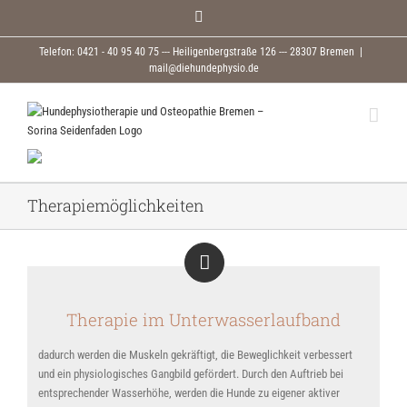
Zum
Facebook
Inhalt
springen
Telefon: 0421 - 40 95 40 75 --- Heiligenbergstraße 126 --- 28307 Bremen
|
mail@diehundephysio.de
Therapiemöglichkeiten
Therapie im Unterwasserlaufband
dadurch werden die Muskeln gekräftigt, die Beweglichkeit verbessert
und ein physiologisches Gangbild gefördert. Durch den Auftrieb bei
entsprechender Wasserhöhe, werden die Hunde zu eigener aktiver