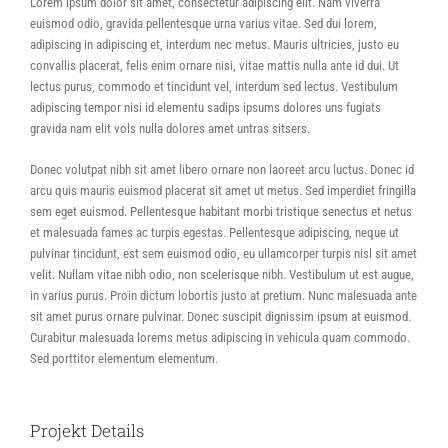
Lorem ipsum dolor sit amet, consectetur adipiscing elit. Nam viverra
euismod odio, gravida pellentesque urna varius vitae. Sed dui lorem,
adipiscing in adipiscing et, interdum nec metus. Mauris ultricies, justo eu
convallis placerat, felis enim ornare nisi, vitae mattis nulla ante id dui. Ut
lectus purus, commodo et tincidunt vel, interdum sed lectus. Vestibulum
adipiscing tempor nisi id elementu sadips ipsums dolores uns fugiats
gravida nam elit vols nulla dolores amet untras sitsers.
Donec volutpat nibh sit amet libero ornare non laoreet arcu luctus. Donec id
arcu quis mauris euismod placerat sit amet ut metus. Sed imperdiet fringilla
sem eget euismod. Pellentesque habitant morbi tristique senectus et netus
et malesuada fames ac turpis egestas. Pellentesque adipiscing, neque ut
pulvinar tincidunt, est sem euismod odio, eu ullamcorper turpis nisl sit amet
velit. Nullam vitae nibh odio, non scelerisque nibh. Vestibulum ut est augue,
in varius purus. Proin dictum lobortis justo at pretium. Nunc malesuada ante
sit amet purus ornare pulvinar. Donec suscipit dignissim ipsum at euismod.
Curabitur malesuada lorems metus adipiscing in vehicula quam commodo.
Sed porttitor elementum elementum.
Projekt Details