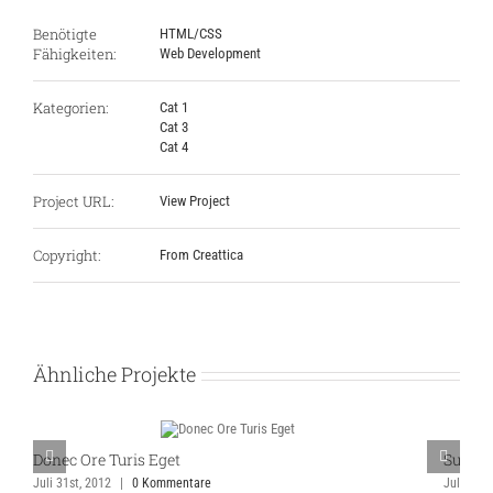
Benötigte
HTML/CSS
Fähigkeiten:
Web Development
Kategorien:
Cat 1
Cat 3
Cat 4
Project URL:
View Project
Copyright:
From Creattica
Ähnliche Projekte
Donec Ore Turis Eget
Suspen
Juli 31st, 2012
|
0 Kommentare
Juli 31st