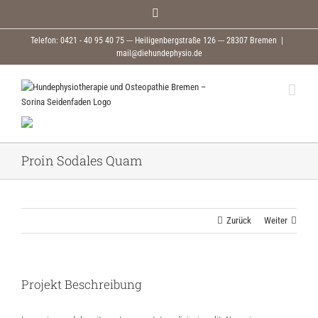
Zum
Facebook
Inhalt
springen
Telefon: 0421 - 40 95 40 75 --- Heiligenbergstraße 126 --- 28307 Bremen
|
mail@diehundephysio.de
Proin Sodales Quam
Zurück
Weiter
Projekt Beschreibung