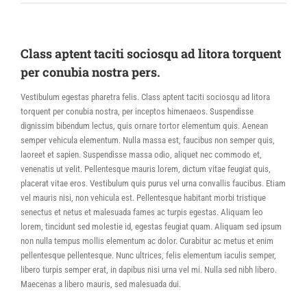
Class aptent taciti sociosqu ad litora torquent
per conubia nostra pers.
Vestibulum egestas pharetra felis. Class aptent taciti sociosqu ad litora
torquent per conubia nostra, per inceptos himenaeos. Suspendisse
dignissim bibendum lectus, quis ornare tortor elementum quis. Aenean
semper vehicula elementum. Nulla massa est, faucibus non semper quis,
laoreet et sapien. Suspendisse massa odio, aliquet nec commodo et,
venenatis ut velit. Pellentesque mauris lorem, dictum vitae feugiat quis,
placerat vitae eros. Vestibulum quis purus vel urna convallis faucibus. Etiam
vel mauris nisi, non vehicula est. Pellentesque habitant morbi tristique
senectus et netus et malesuada fames ac turpis egestas. Aliquam leo
lorem, tincidunt sed molestie id, egestas feugiat quam. Aliquam sed ipsum
non nulla tempus mollis elementum ac dolor. Curabitur ac metus et enim
pellentesque pellentesque. Nunc ultrices, felis elementum iaculis semper,
libero turpis semper erat, in dapibus nisi urna vel mi. Nulla sed nibh libero.
Maecenas a libero mauris, sed malesuada dui.