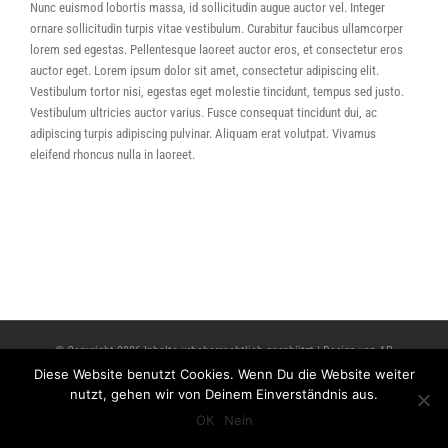
Nunc euismod lobortis massa, id sollicitudin augue auctor vel. Integer
ornare sollicitudin turpis vitae vestibulum. Curabitur faucibus ullamcorper
lorem sed egestas. Pellentesque laoreet auctor eros, et consectetur eros
auctor eget. Lorem ipsum dolor sit amet, consectetur adipiscing elit.
Vestibulum tortor nisi, egestas eget molestie tincidunt, tempus sed justo.
Vestibulum ultricies auctor varius. Fusce consequat tincidunt dui, ac
adipiscing turpis adipiscing pulvinar. Aliquam erat volutpat. Vivamus
eleifend rhoncus nulla in laoreet.
© Copyright 2026 Inhalte urheberrechtlich geschützt | Design von AP
Diese Website benutzt Cookies. Wenn Du die Website weiter
nutzt, gehen wir von Deinem Einverständnis aus.
Facebook
OK
Nein