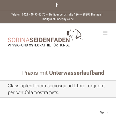
Zum
Facebook
Inhalt
springen
Telefon: 0421 - 40 95 40 75 --- Heiligenbergstraße 126 --- 28307 Bremen
|
mail@diehundephysio.de
Class aptent taciti sociosqu ad litora torquent
per conubia nostra pers.
Vor